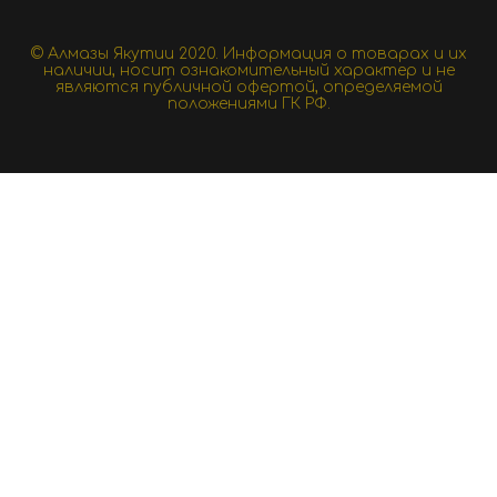
© Алмазы Якутии 2020.
Информация о товарах и их
наличии, носит ознакомительный характер и не
являются публичной офертой, определяемой
положениями ГК РФ.