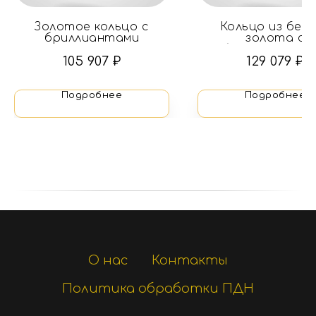
Золотое кольцо с
Кольцо из бел
бриллиантами
золота с
бриллиантами
сапфиром
105 907
₽
129 079
₽
Подробнее
Подробнее
О нас
Контакты
Политика обработки ПДН