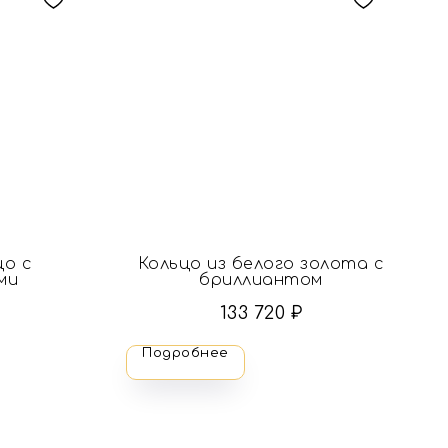
цо с
Кольцо из белого золота с
ми
бриллиантом
133 720
₽
Подробнее