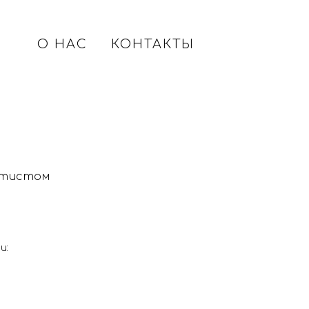
О НАС
КОНТАКТЫ
етистом
и: