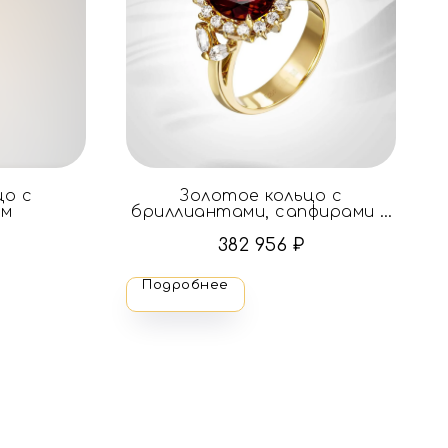
цо с
Золотое кольцо с
ом
бриллиантами, сапфирами и
гранатом
382 956
₽
Подробнее