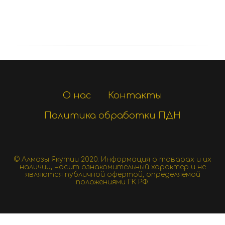
О нас
Контакты
Политика обработки ПДН
© Алмазы Якутии 2020.
Информация о товарах и их
наличии, носит ознакомительный характер и не
являются публичной офертой, определяемой
положениями ГК РФ.