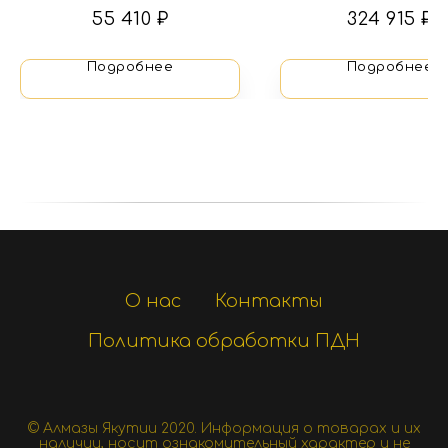
гранатами
бриллиантам
55 410
₽
324 915
₽
Подробнее
Подробнее
О нас
Контакты
Политика обработки ПДН
© Алмазы Якутии 2020.
Информация о товарах и их
наличии, носит ознакомительный характер и не