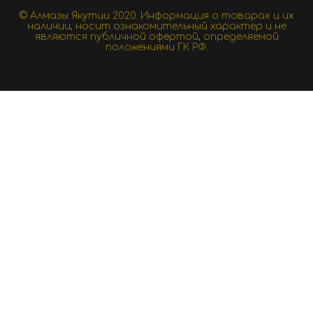
© Алмазы Якутии 2020.
Информация о товарах и их
наличии, носит ознакомительный характер и не
являются публичной офертой, определяемой
положениями ГК РФ.