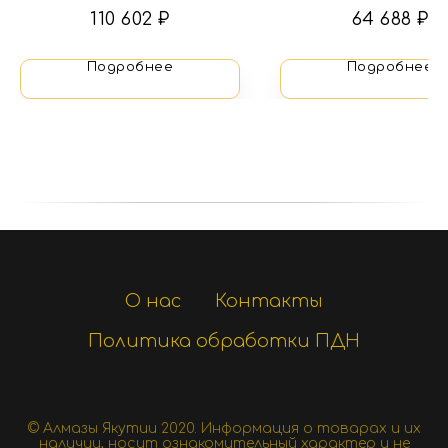
изумрудами
бриллиантам
110 602
₽
64 688
₽
Подробнее
Подробнее
О нас
Контакты
Политика обработки ПДН
© Алмазы Якутии 2020.
Информация о товарах и их
наличии, носит ознакомительный характер и не