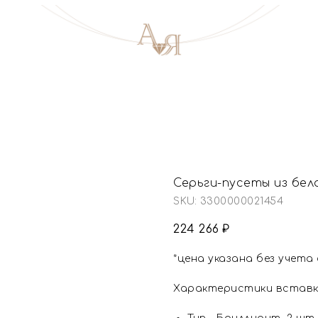
Серьги-пусеты из бел
SKU:
3300000021454
224 266
₽
*цена указана без учета
Характеристики вставк