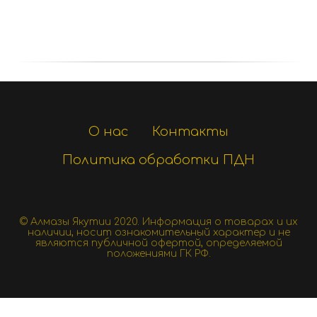
О нас
Контакты
Политика обработки ПДН
© Алмазы Якутии 2020.
Информация о товарах и их
наличии, носит ознакомительный характер и не
являются публичной офертой, определяемой
положениями ГК РФ.