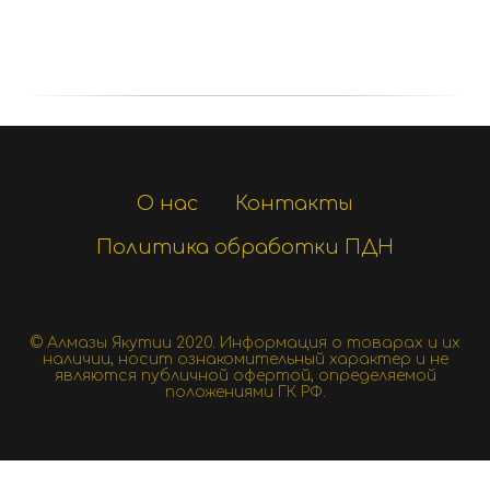
О нас
Контакты
Политика обработки ПДН
© Алмазы Якутии 2020.
Информация о товарах и их
наличии, носит ознакомительный характер и не
являются публичной офертой, определяемой
положениями ГК РФ.